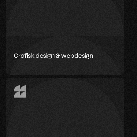
Grafisk design & webdesign
Sterk visuell identitet starter med godt design.
Vi utvikler alt fra logoer og profilmanualer til
moderne webdesign – alltid med øye for
detaljer, brukervennlighet og helhetlig uttrykk.
Grafisk design & webdesign
Les mer
Nettverk og kommunikasjon
Vi leverer stabile og sikre nettverksløsninger –
enten du trenger trådløst, kablet, lokal eller
hybrid infrastruktur. Som din NaaS-partner tar vi