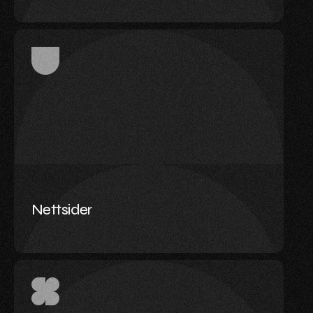
Nettsider
Vi designer og utvikler nettsider som ser bra ut
– og fungerer. Enten du trenger en enkel
landingsside eller en skreddersydd løsning,
leverer vi med fokus på brukervennlighet,
hastighet og konvertering.
Nettsider
Les mer