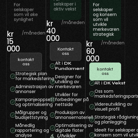
selskaper i
For
For
aktiv vekst
selskaper
selskaper
som vil øke
og konsern
synlighet
som vil
kr
/måneden
utvikle
40
merkevaren
kr
/måneden
strategisk
000
15
kr
/måneden
000
60
Kontakt
oss
000
kontakt
Alt i
DK
oss
Fundament
kontakt
Strategisk plan
oss
Designer for
for markedsføring
utvikling av
Alt i
DK Vekst
Administrasjon av
merkevaren
Oss som
annonser
Utvikler for
markedsføringspart
Kampanjeoppsett
forbedringer på
Videreutvikling av
og optimalisering
nettside
visuell profil
Målgrupper og
Produksjon av
Strategisk rådgivnin
budsjettstyring
annonsemateriell
og planlegging
Månedlig
Optimalisering av
Ideelt for selskaper 
rapportering og
digitale flater
konsern som vil utvi
analyse
Utvikler