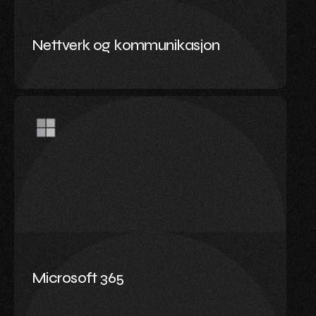
ansvar for drift, vedlikehold og skalerbarhet – så
du slipper å tenke på det.
Nettverk og kommunikasjon
Les mer
Microsoft 365
Jobb smart – fra hvor som helst. Vi setter opp
og drifter Microsoft 365 for bedrifter som
trenger sikker e-post, fillagring og samhandling
i skyen. Du får en løsning som bare funker, med
støtte når du trenger det.
Microsoft 365
Les mer