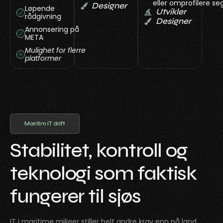
eller omprofilere se
Designer
Løpende
Utvikler
rådgivning
Designer
Annonsering på
META
Mulighet for flerre
platformer
Maritim IT drift
Stabilitet, kontroll og
teknologi som faktisk
fungerer til sjøs
IT i maritime miljøer stiller helt andre krav enn på land.