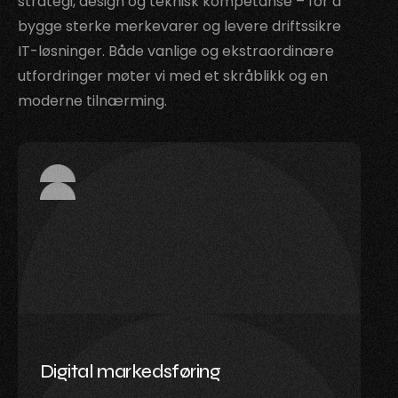
strategi, design og teknisk kompetanse – for å
bygge sterke merkevarer og levere driftssikre
IT-løsninger. Både vanlige og ekstraordinære
utfordringer møter vi med et skråblikk og en
moderne tilnærming.
Digital markedsføring
Vi hjelper deg å nå ut til riktig målgruppe med
målrettede kampanjer, smart innhold og
Digital markedsføring
tydelig strategi. Hos oss får du både idé og
gjennomføring – alltid med fokus på effekt.